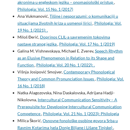
akronima u engleskom jeziku – onomasiološki pristup
,
Philologia: Vol. 15 No. 1 (2017)
Ana Vukmanović,
Tišine i nesporazumi: o komunikaciji u
situacijama životnih kriza u usmenoj lirici
,
Philologia: Vol.
19 No. 1 (2021): .
Miloš Đerić,
Doprinos CLIL-a savremenim tokovima
nastave stranog jezika
,
Philologia: Vol. 17 No. 1 (2019)
Galina M. Vishnevskaya, Michael E. Zverev,
Speech Rhythm
as an Elusive Phenomenon in Relation to its Shape and
Function
,
Philologia: Vol. 20 No. 1 (2022): .
Višnja Josipović Smojver,
Contemporary Phonological
Theory and Common Pronunciation Issues
,
Philologia: Vol.
16 No. 1 (2018)
Natka Alagozovska, Nina Daskalovska, Adrijana Hadji-
Nikolovna,
Intercultural Communication Sensitivity – A
Prerequisite for Developing Intercultural Communication
Competence
,
Philologia: Vol. 21 No. 1 (2023): Philologia
Milica Škorić,
Osnovne fonološke osobine govora Srba u
Ravnim Kotarima (sela Donje Biljane i Lišane Tinjske)
,