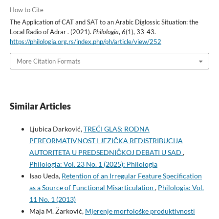
How to Cite
The Application of CAT and SAT to an Arabic Diglossic Situation: the
Local Radio of Adrar . (2021).
Philologia
,
6
(1), 33-43.
https://philologia.org.rs/index.php/ph/article/view/252
More Citation Formats
Similar Articles
Ljubica Darković,
TREĆI GLAS: RODNA
PERFORMATIVNOST I JEZIČKA REDISTRIBUCIJA
AUTORITETA U PREDSEDNIČKOJ DEBATI U SAD
,
Philologia: Vol. 23 No. 1 (2025): Philologia
Isao Ueda,
Retention of an Irregular Feature Specification
as a Source of Functional Misarticulation
,
Philologia: Vol.
11 No. 1 (2013)
Maja M. Žarković,
Mjerenje morfološke produktivnosti