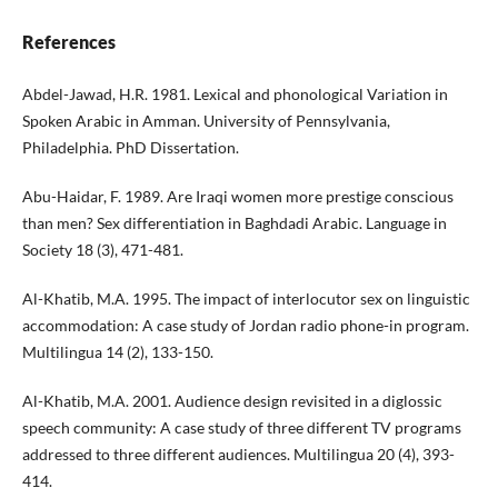
References
Abdel-Jawad, H.R. 1981. Lexical and phonological Variation in
Spoken Arabic in Amman. University of Pennsylvania,
Philadelphia. PhD Dissertation.
Abu-Haidar, F. 1989. Are Iraqi women more prestige conscious
than men? Sex differentiation in Baghdadi Arabic. Language in
Society 18 (3), 471-481.
Al-Khatib, M.A. 1995. The impact of interlocutor sex on linguistic
accommodation: A case study of Jordan radio phone-in program.
Multilingua 14 (2), 133-150.
Al-Khatib, M.A. 2001. Audience design revisited in a diglossic
speech community: A case study of three different TV programs
addressed to three different audiences. Multilingua 20 (4), 393-
414.