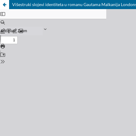
Višestruki slojevi identiteta u romanu Gautama Malkanija London